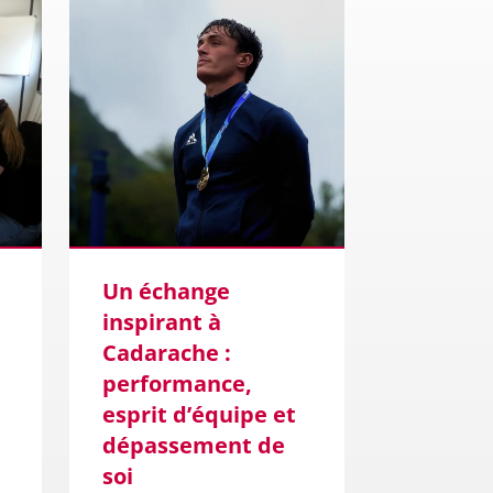
Un échange
D&S Ing
inspirant à
décroch
Cadarache :
marché
performance,
avec le
esprit d’équipe et
22 SEP 20
dépassement de
soi