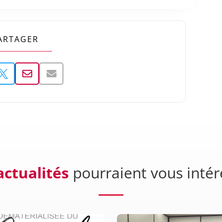
ARTAGER



actualités
pourraient vous intér