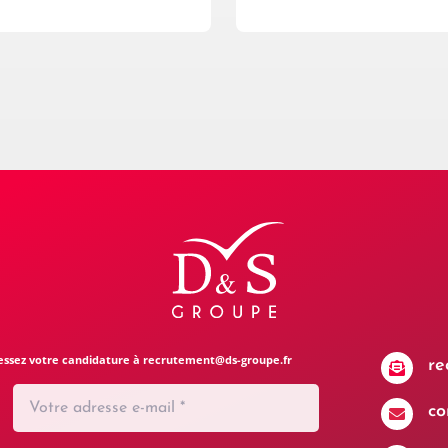
Adressez votre candidature à recrutement@ds-groupe.fr
re

co
