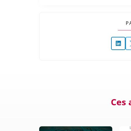
P

Ces 