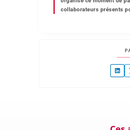
organisé ce moment de par
collaborateurs présents po
P

Ces 