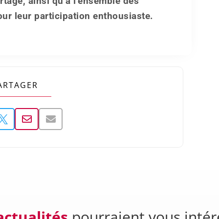
tage, ainsi qu’à l’ensemble des
ur leur participation enthousiaste.
ARTAGER



actualités
pourraient vous intér