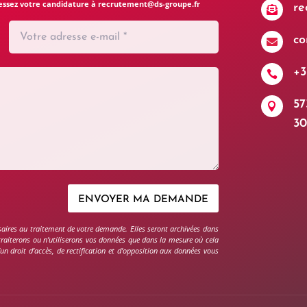
Adressez votre candidature à recrutement@ds-groupe.fr
re

co

+3

57

30
ENVOYER MA DEMANDE
ssaires au traitement de votre demande. Elles seront archivées dans
 traiterons ou n’utiliserons vos données que dans la mesure où cela
n droit d’accès, de rectification et d’opposition aux données vous