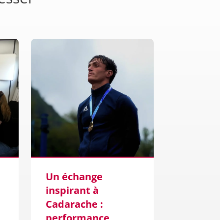
Un échange
D&S Ing
inspirant à
décroch
Cadarache :
marché
performance,
avec le