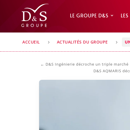
LE GROUPE D&S
LES
ACCUEIL
ACTUALITÉS DU GROUPE
UN
5
5
←
D&S Ingénierie décroche un triple marché
D&S AQMARIS décro